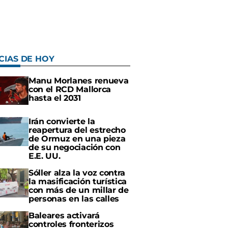
CIAS DE HOY
Manu Morlanes renueva
con el RCD Mallorca
hasta el 2031
Irán convierte la
reapertura del estrecho
de Ormuz en una pieza
de su negociación con
E.E. UU.
Sóller alza la voz contra
la masificación turística
con más de un millar de
personas en las calles
Baleares activará
controles fronterizos