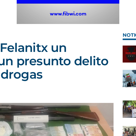
NOTI
Felanitx un
n presunto delito
e drogas