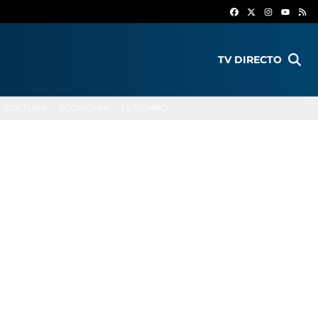
FACEBOOK
X
INSTAGR
RS
YOUTU
TV DIRECTO
CULTURA
ECONOMÍA
EL TIEMPO