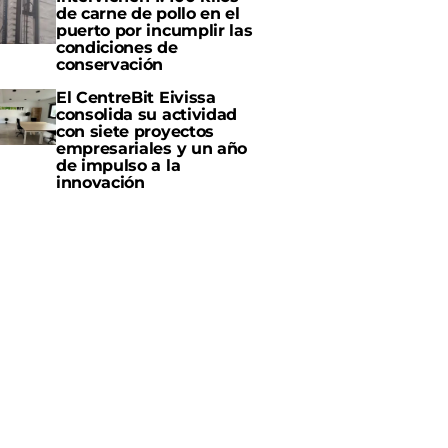
de carne de pollo en el
puerto por incumplir las
condiciones de
conservación
El CentreBit Eivissa
consolida su actividad
con siete proyectos
empresariales y un año
de impulso a la
innovación