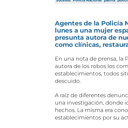
Sucesos
Policía Nacional
palma
policí
Agentes de la Policía 
lunes a una mujer esp
presunta autora de nu
como clínicas, restaur
En una nota de prensa, la P
autora de los robos los co
establecimientos, todos si
descuido.
A raíz de diferentes denun
una investigación, donde id
hechos. La misma era conoc
establecimientos por su acti