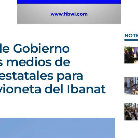
NOTI
de Gobierno
os medios de
statales para
avioneta del Ibanat