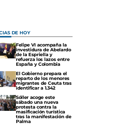
CIAS DE HOY
Felipe VI acompaña la
investidura de Abelardo
de la Espriella y
refuerza los lazos entre
España y Colombia
El Gobierno prepara el
reparto de los menores
migrantes de Ceuta tras
identificar a 1.342
Sóller acoge este
sábado una nueva
protesta contra la
masificación turística
tras la manifestación de
Palma