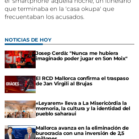
el 'smartphone' aquella noche, un itinerario
que terminaba en la 'casa okupa' que
frecuentaban los acusados.
NOTICIAS DE HOY
Josep Cerdà: "Nunca me hubiera
imaginado poder jugar en Son Moix"
El RCD Mallorca confirma el traspaso
de Jan Virgili al Brujas
«Leyarem» lleva a La Misericòrdia la
memoria, la cultura y la identidad del
pueblo saharaui
Mallorca avanza en la eliminación de
burocracia con una inversión de 2,5
millones