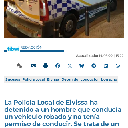
REDACCIÓN
Actualizado:
14/03/22 |
15:22
Sucesos
Policía Local
Eivissa
Detenido
conductor
borracho
La Policía Local de Eivissa ha
detenido a un hombre que conducía
un vehículo robado y no tenía
permiso de conducir. Se trata de un