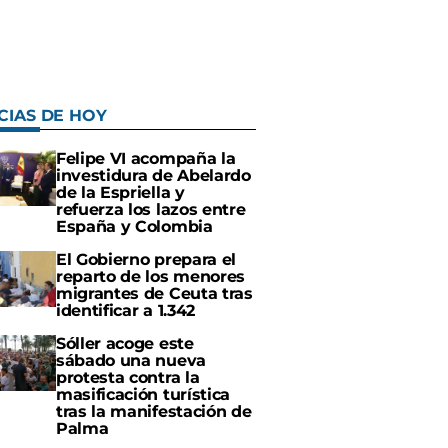
CIAS DE HOY
Felipe VI acompaña la
investidura de Abelardo
de la Espriella y
refuerza los lazos entre
España y Colombia
El Gobierno prepara el
reparto de los menores
migrantes de Ceuta tras
identificar a 1.342
Sóller acoge este
sábado una nueva
protesta contra la
masificación turística
tras la manifestación de
Palma