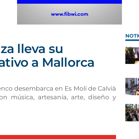
NOTI
iza lleva su
tivo a Mallorca
cenco desembarca en Es Molí de Calvià
n música, artesanía, arte, diseño y