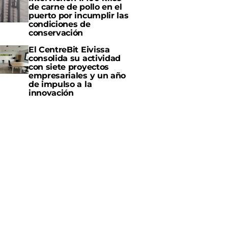
de carne de pollo en el
puerto por incumplir las
condiciones de
conservación
El CentreBit Eivissa
consolida su actividad
con siete proyectos
empresariales y un año
de impulso a la
innovación