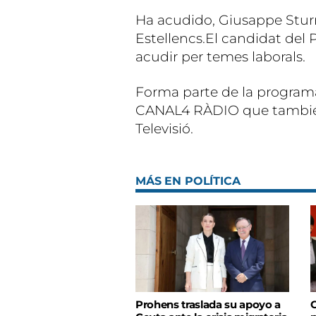
Ha acudido, Giusappe Stur
Estellencs.El candidat del
acudir per temes laborals.
Forma parte de la programa
CANAL4 RÀDIO que también
Televisió.
MÁS EN POLÍTICA
Prohens traslada su apoyo a
C