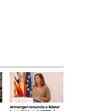
Armengol renuncia a liderar