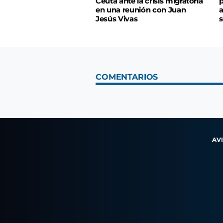
Ceuta ante la crisis migratoria
p
en una reunión con Juan
a
Jesús Vivas
s
COMENTARIOS
AV