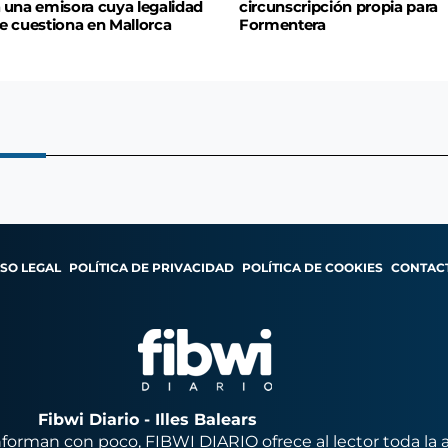
 una emisora cuya legalidad
circunscripción propia para
e cuestiona en Mallorca
Formentera
ISO LEGAL
POLÍTICA DE PRIVACIDAD
POLÍTICA DE COOKIES
CONTAC
Fibwi Diario - Illes Balears
orman con poco, FIBWI DIARIO ofrece al lector toda la 