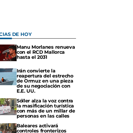
CIAS DE HOY
Manu Morlanes renueva
con el RCD Mallorca
hasta el 2031
Irán convierte la
reapertura del estrecho
de Ormuz en una pieza
de su negociación con
E.E. UU.
Sóller alza la voz contra
la masificación turística
con más de un millar de
personas en las calles
Baleares activará
controles fronterizos