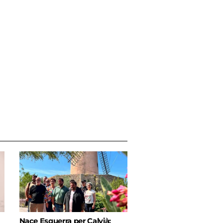
Nace Esquerra per Calvià: