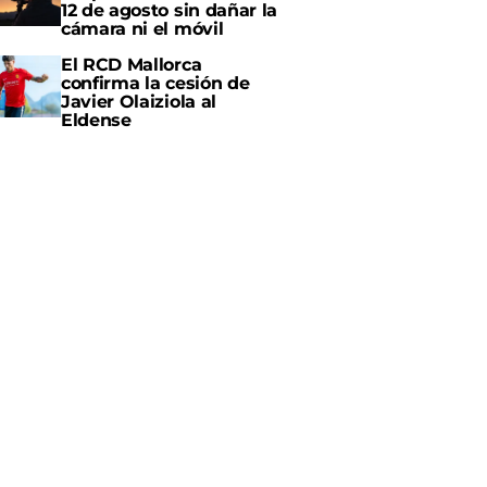
12 de agosto sin dañar la
cámara ni el móvil
El RCD Mallorca
confirma la cesión de
Javier Olaiziola al
Eldense