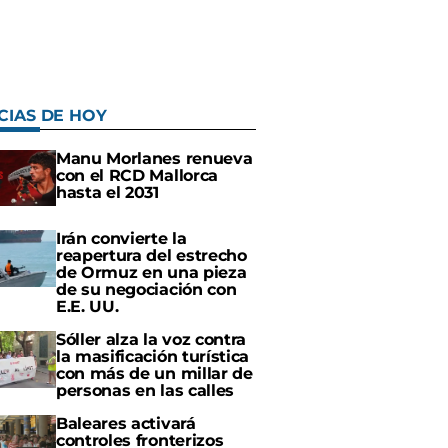
CIAS DE HOY
Manu Morlanes renueva
con el RCD Mallorca
hasta el 2031
Irán convierte la
reapertura del estrecho
de Ormuz en una pieza
de su negociación con
E.E. UU.
Sóller alza la voz contra
la masificación turística
con más de un millar de
personas en las calles
Baleares activará
controles fronterizos