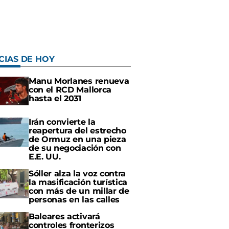
CIAS DE HOY
Manu Morlanes renueva
con el RCD Mallorca
hasta el 2031
Irán convierte la
reapertura del estrecho
de Ormuz en una pieza
de su negociación con
E.E. UU.
Sóller alza la voz contra
la masificación turística
con más de un millar de
personas en las calles
Baleares activará
controles fronterizos