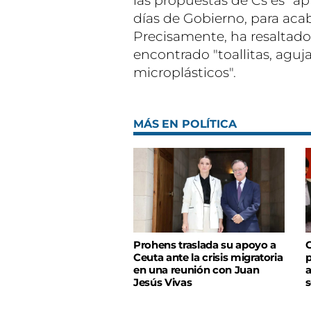
las propuestas de Cs es "ap
días de Gobierno, para acab
Precisamente, ha resaltado,
encontrado "toallitas, agu
microplásticos".
MÁS EN POLÍTICA
Prohens traslada su apoyo a
C
Ceuta ante la crisis migratoria
p
en una reunión con Juan
a
Jesús Vivas
s