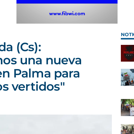
NOTI
a (Cs):
mos una nueva
en Palma para
os vertidos"