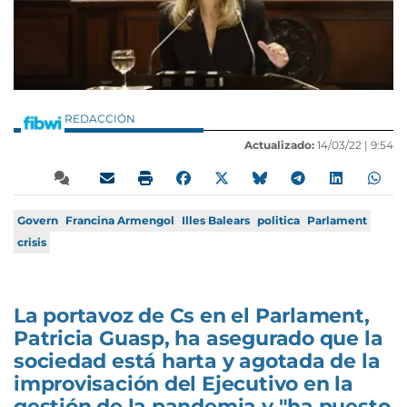
REDACCIÓN
Actualizado:
14/03/22 |
9:54
Govern
Francina Armengol
Illes Balears
politica
Parlament
crisis
La portavoz de Cs en el Parlament,
Patricia Guasp, ha asegurado que la
sociedad está harta y agotada de la
improvisación del Ejecutivo en la
gestión de la pandemia y "ha puesto