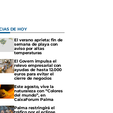
CIAS DE HOY
El verano aprieta: fin de
semana de playa con
aviso por altas
temperaturas
El Govern impulsa el
relevo empresarial con
ayudas de hasta 12.000
euros para evitar el
cierre de negocios
Este agosto, vive la
naturaleza con “Colores
del mundo”, en
CaixaForum Palma
Palma restringirá el
tráfico por el eclipse