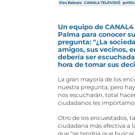
Illes Balears
CANAL4 TELEVISIÓ
politi
Un equipo de CANAL4 Te
Palma para conocer su 
pregunta: "¿La sociedad
amigos, sus vecinos, e
debería ser escuchada p
hora de tomar sus deci
La gran mayoría de los en
nuestra pregunta, pero ha
nos escucharán, total hace
ciudadanos les importamo
Otro de los encuestados, t
ciudadana más efectiva a la
que "se tendría que buscar 