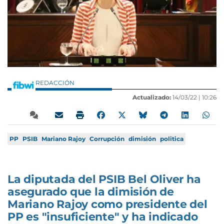
REDACCIÓN
Actualizado:
14/03/22 |
10:26
PP
PSIB
Mariano Rajoy
Corrupción
dimisión
politica
La diputada del PSIB Bel Oliver ha
asegurado que la dimisión de
Mariano Rajoy como presidente del
PP es "insuficiente" y ha indicado