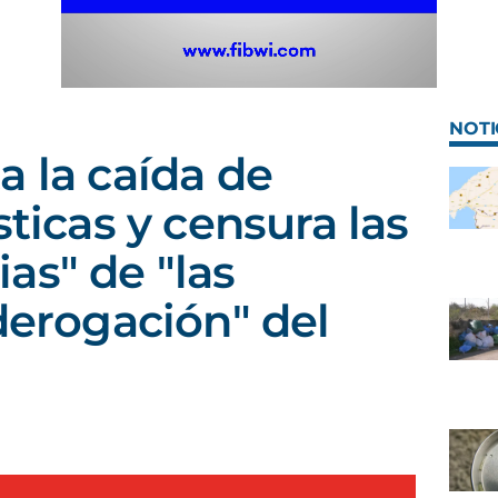
NOTI
a la caída de
sticas y censura las
as" de "las
 derogación" del