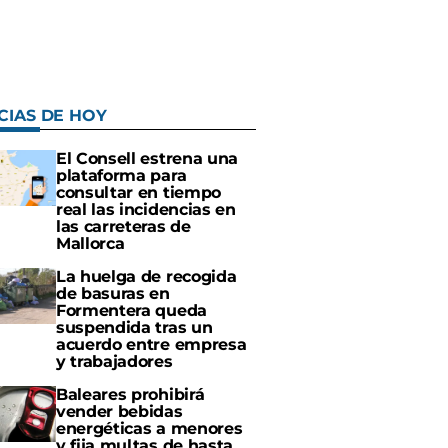
CIAS DE HOY
El Consell estrena una
plataforma para
consultar en tiempo
real las incidencias en
las carreteras de
Mallorca
La huelga de recogida
de basuras en
Formentera queda
suspendida tras un
acuerdo entre empresa
y trabajadores
Baleares prohibirá
vender bebidas
energéticas a menores
y fija multas de hasta