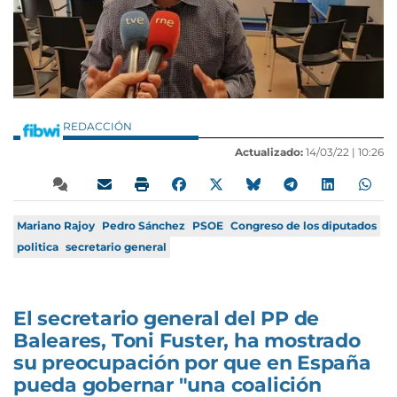
REDACCIÓN
Actualizado:
14/03/22 |
10:26
Mariano Rajoy
Pedro Sánchez
PSOE
Congreso de los diputados
politica
secretario general
El secretario general del PP de
Baleares, Toni Fuster, ha mostrado
su preocupación por que en España
pueda gobernar "una coalición