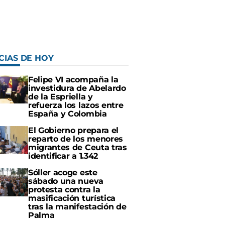
CIAS DE HOY
Felipe VI acompaña la
investidura de Abelardo
de la Espriella y
refuerza los lazos entre
España y Colombia
El Gobierno prepara el
reparto de los menores
migrantes de Ceuta tras
identificar a 1.342
Sóller acoge este
sábado una nueva
protesta contra la
masificación turística
tras la manifestación de
Palma