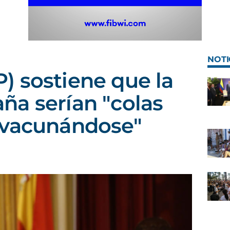
NOTI
 sostiene que la
a serían "colas
 vacunándose"