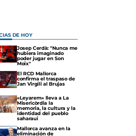
CIAS DE HOY
Josep Cerdà: "Nunca me
hubiera imaginado
poder jugar en Son
Moix"
El RCD Mallorca
confirma el traspaso de
Jan Virgili al Brujas
«Leyarem» lleva a La
Misericòrdia la
memoria, la cultura y la
identidad del pueblo
saharaui
Mallorca avanza en la
eliminación de