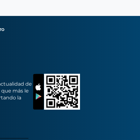
TO
actualidad de
s que más le
rtando la