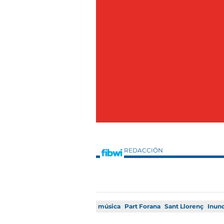
REDACCIÓN
música
Part Forana
Sant Llorenç
Inun