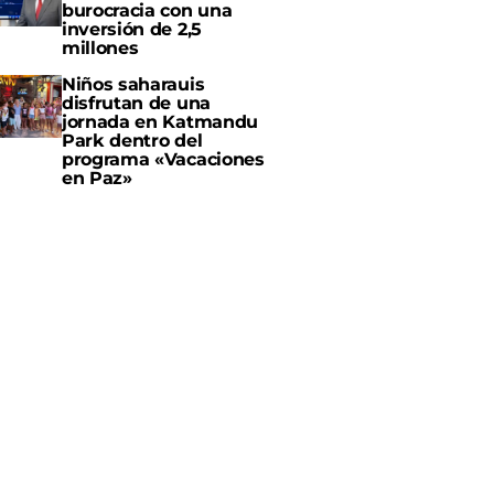
burocracia con una
inversión de 2,5
millones
Niños saharauis
disfrutan de una
jornada en Katmandu
Park dentro del
programa «Vacaciones
en Paz»