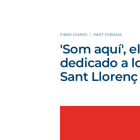
FIBWI DIARIO
PART FORANA
'Som aquí', 
dedicado a l
Sant Llorenç