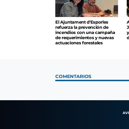
El Ajuntament d'Esporles
A
refuerza la prevención de
J
incendios con una campaña
y
de requerimientos y nuevas
d
actuaciones forestales
COMENTARIOS
AV