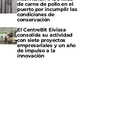
de carne de pollo en el
puerto por incumplir las
condiciones de
conservación
El CentreBit Eivissa
consolida su actividad
con siete proyectos
empresariales y un año
de impulso a la
innovación