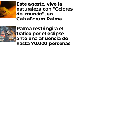
Este agosto, vive la
naturaleza con “Colores
del mundo”, en
CaixaForum Palma
Palma restringirá el
tráfico por el eclipse
ante una afluencia de
hasta 70.000 personas