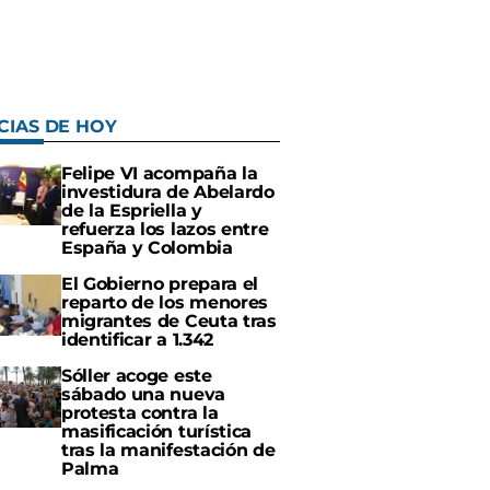
CIAS DE HOY
Felipe VI acompaña la
investidura de Abelardo
de la Espriella y
refuerza los lazos entre
España y Colombia
El Gobierno prepara el
reparto de los menores
migrantes de Ceuta tras
identificar a 1.342
Sóller acoge este
sábado una nueva
protesta contra la
masificación turística
tras la manifestación de
Palma