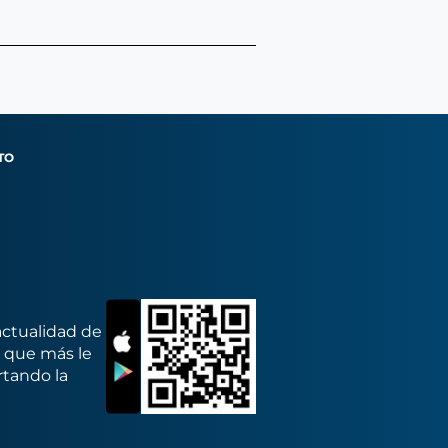
TO
actualidad de
s que más le
rtando la