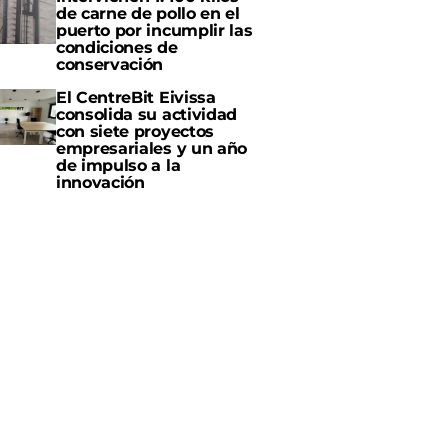
de carne de pollo en el
puerto por incumplir las
condiciones de
conservación
El CentreBit Eivissa
consolida su actividad
con siete proyectos
empresariales y un año
de impulso a la
innovación