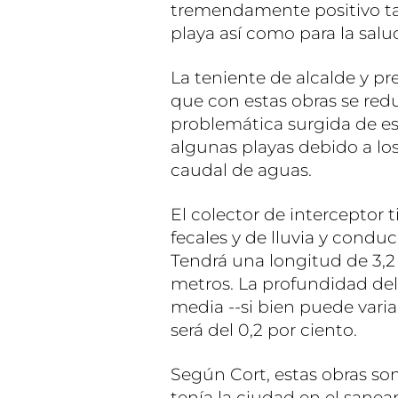
tremendamente positivo tan
playa así como para la salu
La teniente de alcalde y p
que con estas obras se redu
problemática surgida de est
algunas playas debido a lo
caudal de aguas.
El colector de interceptor t
fecales y de lluvia y condu
Tendrá una longitud de 3,2
metros. La profundidad de
media --si bien puede varia
será del 0,2 por ciento.
Según Cort, estas obras so
tenía la ciudad en el sanea