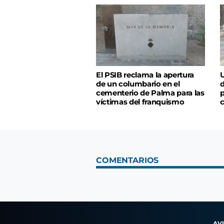
El PSIB reclama la apertura
U
de un columbario en el
d
cementerio de Palma para las
p
víctimas del franquismo
c
COMENTARIOS
AV