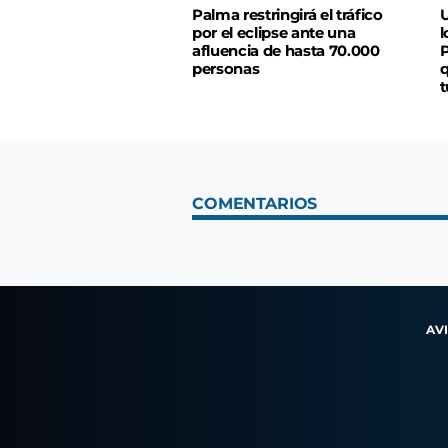
Palma restringirá el tráfico
U
por el eclipse ante una
l
afluencia de hasta 70.000
P
personas
q
t
COMENTARIOS
AV