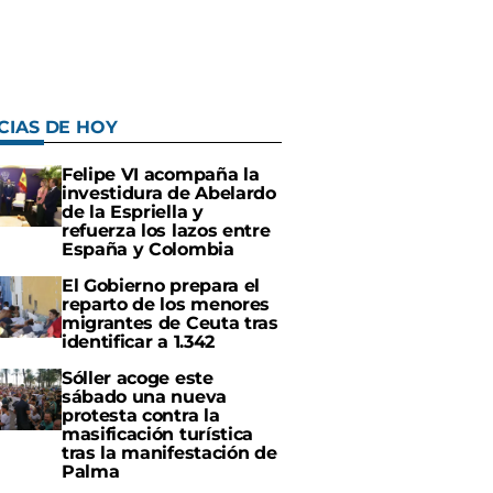
CIAS DE HOY
Felipe VI acompaña la
investidura de Abelardo
de la Espriella y
refuerza los lazos entre
España y Colombia
El Gobierno prepara el
reparto de los menores
migrantes de Ceuta tras
identificar a 1.342
Sóller acoge este
sábado una nueva
protesta contra la
masificación turística
tras la manifestación de
Palma