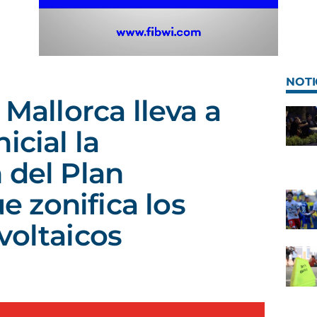
NOTI
 Mallorca lleva a
icial la
 del Plan
ue zonifica los
voltaicos