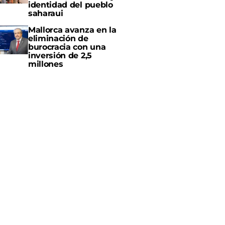
identidad del pueblo
saharaui
Mallorca avanza en la
eliminación de
burocracia con una
inversión de 2,5
millones