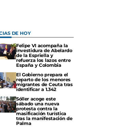
CIAS DE HOY
Felipe VI acompaña la
investidura de Abelardo
de la Espriella y
refuerza los lazos entre
España y Colombia
El Gobierno prepara el
reparto de los menores
migrantes de Ceuta tras
identificar a 1.342
Sóller acoge este
sábado una nueva
protesta contra la
masificación turística
tras la manifestación de
Palma