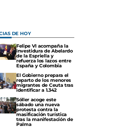
CIAS DE HOY
Felipe VI acompaña la
investidura de Abelardo
de la Espriella y
refuerza los lazos entre
España y Colombia
El Gobierno prepara el
reparto de los menores
migrantes de Ceuta tras
identificar a 1.342
Sóller acoge este
sábado una nueva
protesta contra la
masificación turística
tras la manifestación de
Palma