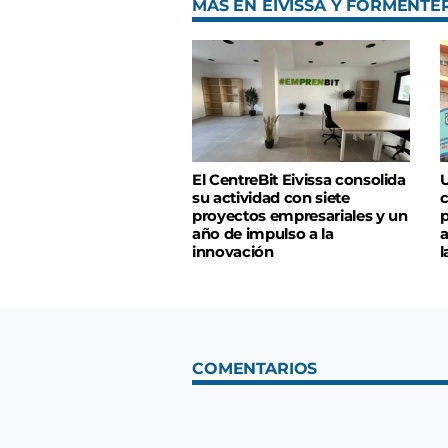
MÁS EN EIVISSA Y FORMENTE
El CentreBit Eivissa consolida
U
su actividad con siete
c
proyectos empresariales y un
p
año de impulso a la
a
innovación
l
COMENTARIOS