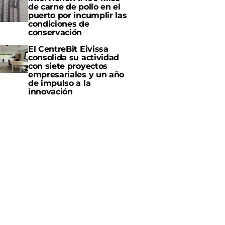
de carne de pollo en el
puerto por incumplir las
condiciones de
conservación
El CentreBit Eivissa
consolida su actividad
con siete proyectos
empresariales y un año
de impulso a la
innovación