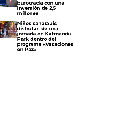
burocracia con una
inversión de 2,5
millones
Niños saharauis
disfrutan de una
jornada en Katmandu
Park dentro del
programa «Vacaciones
en Paz»