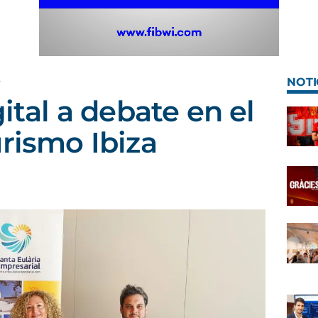
A
NOTI
gital a debate en el
urismo Ibiza