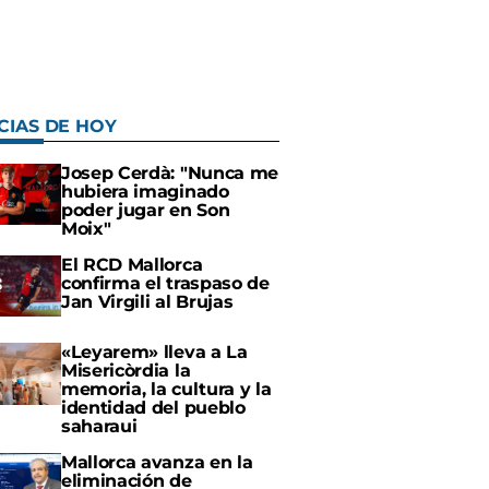
CIAS DE HOY
Josep Cerdà: "Nunca me
hubiera imaginado
poder jugar en Son
Moix"
El RCD Mallorca
confirma el traspaso de
Jan Virgili al Brujas
«Leyarem» lleva a La
Misericòrdia la
memoria, la cultura y la
identidad del pueblo
saharaui
Mallorca avanza en la
eliminación de