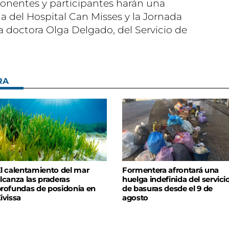
s ponentes y participantes harán una
ia del Hospital Can Misses y la Jornada
 la doctora Olga Delgado, del Servicio de
RA
l calentamiento del mar
Formentera afrontará una
lcanza las praderas
huelga indefinida del servici
rofundas de posidonia en
de basuras desde el 9 de
ivissa
agosto