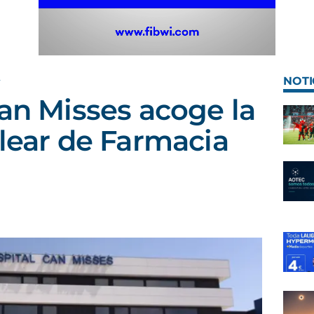
A
NOTI
Can Misses acoge la
alear de Farmacia