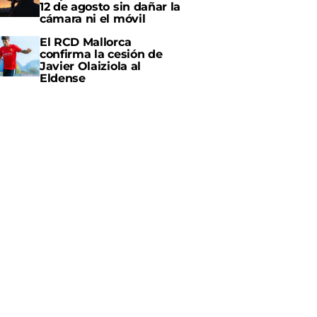
12 de agosto sin dañar la
cámara ni el móvil
El RCD Mallorca
confirma la cesión de
Javier Olaiziola al
Eldense