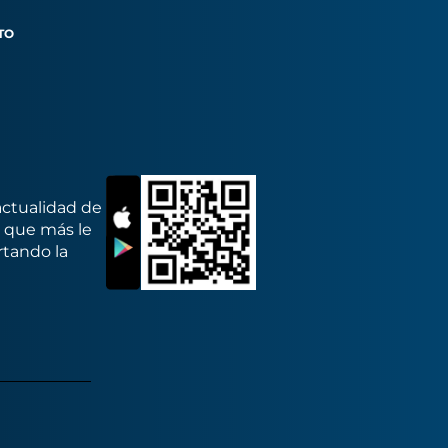
TO
actualidad de
s que más le
rtando la