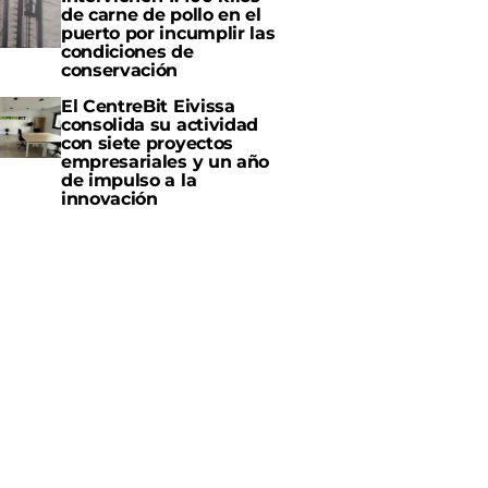
de carne de pollo en el
puerto por incumplir las
condiciones de
conservación
El CentreBit Eivissa
consolida su actividad
con siete proyectos
empresariales y un año
de impulso a la
innovación