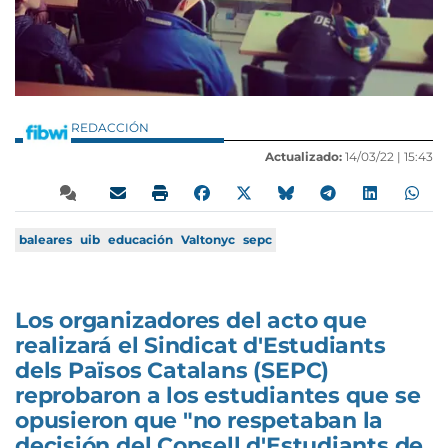
REDACCIÓN
Actualizado:
14/03/22 |
15:43
baleares
uib
educación
Valtonyc
sepc
Los organizadores del acto que
realizará el Sindicat d'Estudiants
dels Països Catalans (SEPC)
reprobaron a los estudiantes que se
opusieron que "no respetaban la
decisión del Consell d'Estudiants de