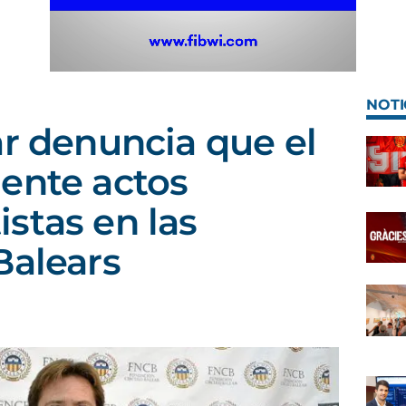
NOTI
ar denuncia que el
ente actos
stas en las
Balears