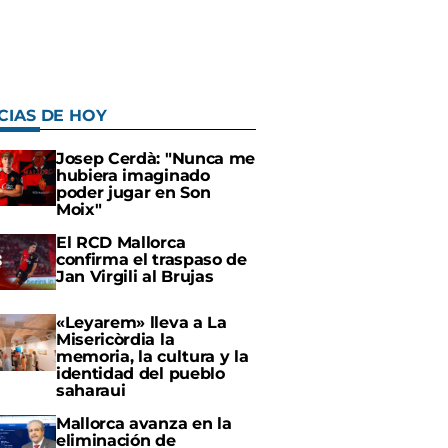
CIAS DE HOY
Josep Cerdà: "Nunca me
hubiera imaginado
poder jugar en Son
Moix"
El RCD Mallorca
confirma el traspaso de
Jan Virgili al Brujas
«Leyarem» lleva a La
Misericòrdia la
memoria, la cultura y la
identidad del pueblo
saharaui
Mallorca avanza en la
eliminación de