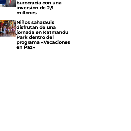
burocracia con una
inversión de 2,5
millones
Niños saharauis
disfrutan de una
jornada en Katmandu
Park dentro del
programa «Vacaciones
en Paz»