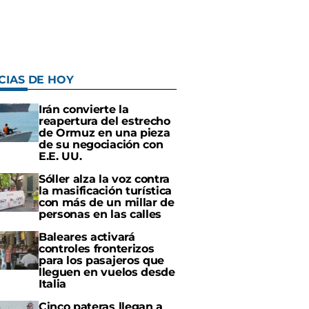
CIAS DE HOY
Irán convierte la
reapertura del estrecho
de Ormuz en una pieza
de su negociación con
E.E. UU.
Sóller alza la voz contra
la masificación turística
con más de un millar de
personas en las calles
Baleares activará
controles fronterizos
para los pasajeros que
lleguen en vuelos desde
Italia
Cinco pateras llegan a