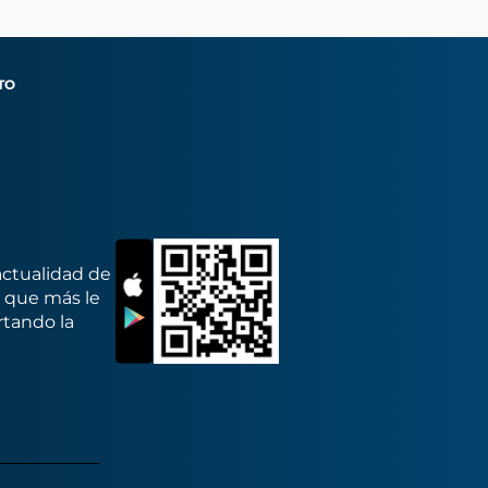
TO
actualidad de
s que más le
rtando la