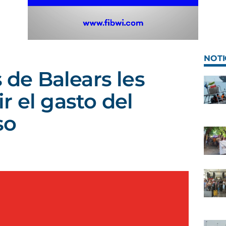
NOTI
s de Balears les
r el gasto del
so