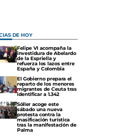
CIAS DE HOY
Felipe VI acompaña la
investidura de Abelardo
de la Espriella y
refuerza los lazos entre
España y Colombia
El Gobierno prepara el
reparto de los menores
migrantes de Ceuta tras
identificar a 1.342
Sóller acoge este
sábado una nueva
protesta contra la
masificación turística
tras la manifestación de
Palma