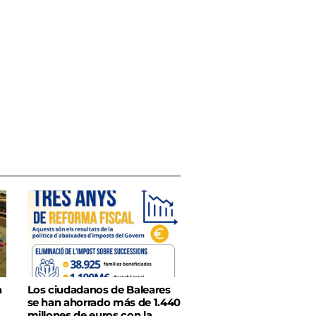
a
Los ciudadanos de Baleares
se han ahorrado más de 1.440
millones de euros con la