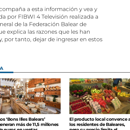
acompaña a esta información y vea y
da por FIBWI 4 Televisión realizada a
neral de la Federación Balear de
e explica las razones que les han
 y, por tanto, dejar de ingresar en estos
SA
os ‘Bons Illes Balears’
El producto local convence 
eneran más de 11,5 millones
los residentes de Baleares,
e euros en ventas
pero su precio limita el