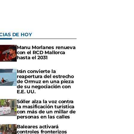
CIAS DE HOY
Manu Morlanes renueva
con el RCD Mallorca
hasta el 2031
Irán convierte la
reapertura del estrecho
de Ormuz en una pieza
de su negociación con
E.E. UU.
Sóller alza la voz contra
la masificación turística
con más de un millar de
personas en las calles
Baleares activará
controles fronterizos