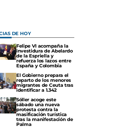
CIAS DE HOY
Felipe VI acompaña la
investidura de Abelardo
de la Espriella y
refuerza los lazos entre
España y Colombia
El Gobierno prepara el
reparto de los menores
migrantes de Ceuta tras
identificar a 1.342
Sóller acoge este
sábado una nueva
protesta contra la
masificación turística
tras la manifestación de
Palma