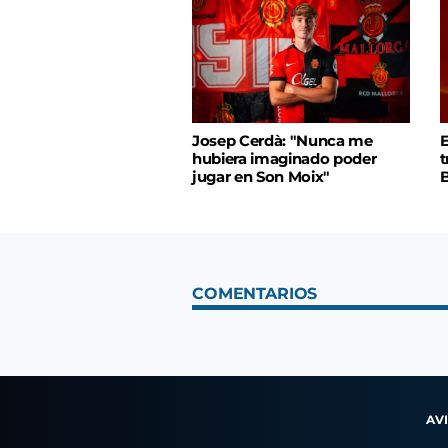
Josep Cerdà: "Nunca me
E
hubiera imaginado poder
t
jugar en Son Moix"
B
COMENTARIOS
AV