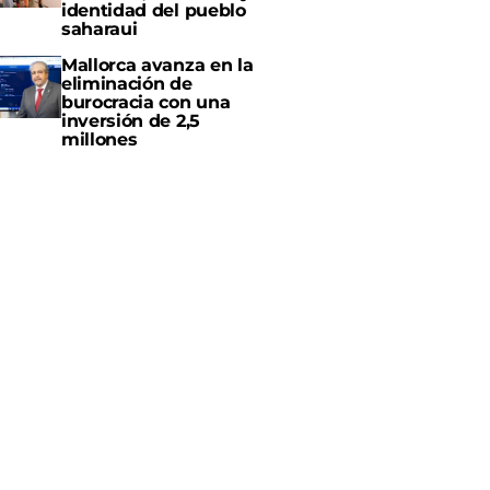
identidad del pueblo
saharaui
Mallorca avanza en la
eliminación de
burocracia con una
inversión de 2,5
millones