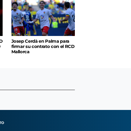
CD
Josep Cerdà en Palma para
0
firmar su contrato con el RCD
Mallorca
TO