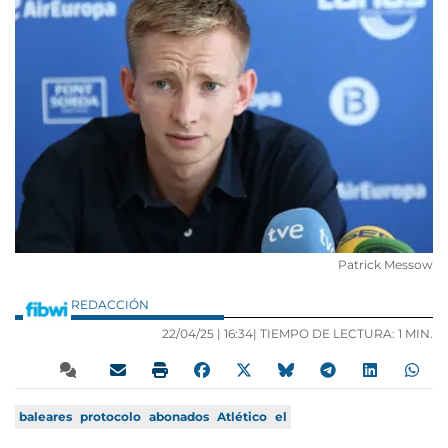
Patrick Messow
REDACCIÓN
22/04/25 |
16:34
| TIEMPO DE LECTURA: 1 MIN.
baleares
protocolo
abonados
Atlético
el