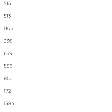
515
513
1104
336
649
5S6
810
172
1384