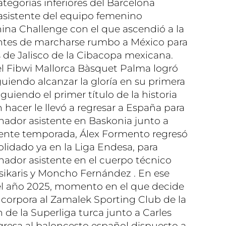
tegorías inferiores del Barcelona
asistente del equipo femenino
ina Challenge con el que ascendió a la
ntes de marcharse rumbo a México para
 de Jalisco de la Cibacopa mexicana.
del Fibwi Mallorca Bàsquet Palma logró
guiendo alcanzar la gloría en su primera
uiendo el primer título de la historia
hacer le llevó a regresar a España para
enador asistente en Baskonia junto a
iente temporada, Álex Formento regresó
olidado ya en la Liga Endesa, para
nador asistente en el cuerpo técnico
sikaris y Moncho Fernández . En ese
l año 2025, momento en el que decide
ncorpora al Zamalek Sporting Club de la
n de la Superliga turca junto a Carles
resa al baloncesto español dispuesto a