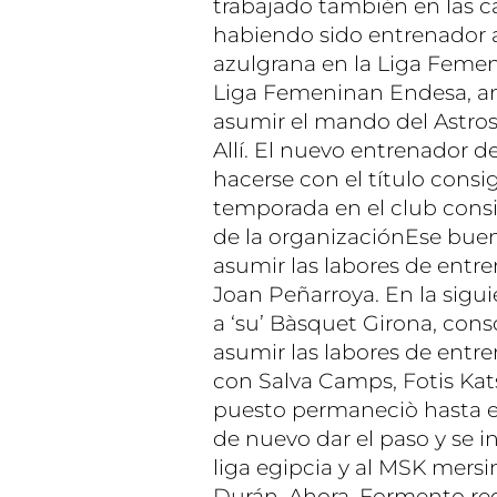
trabajado también en las ca
habiendo sido entrenador 
azulgrana en la Liga Femen
Liga Femeninan Endesa, a
asumir el mando del Astros
Allí. El nuevo entrenador 
hacerse con el título consi
temporada en el club consig
de la organizaciónEse buen 
asumir las labores de entr
Joan Peñarroya. En la sigu
a ‘su’ Bàsquet Girona, cons
asumir las labores de entre
con Salva Camps, Fotis Kat
puesto permaneciò hasta e
de nuevo dar el paso y se i
liga egipcia y al MSK mersi
Durán. Ahora. Formento reg