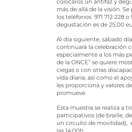
colocaros un antifaz y degu
más de allá de la visión. S
los teléfonos 971 712 228 o 
degustación es de 25,00 eu
Al día siguiente, sábado dí
continuará la celebración c
especialmente a los más pe
de la ONCE” se quiere most
ciegas o con otras discapaci
vida diaria; así como el apo
les proporciona y valores d
promueve.
Esta muestra se realiza a t
participativos (de braille, d
un circuito de movilidad), 
las 14:00h.