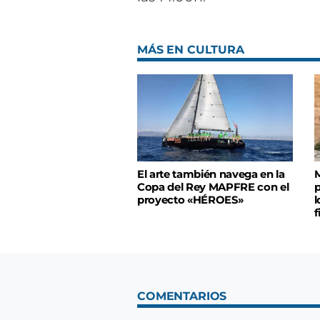
MÁS EN CULTURA
El arte también navega en la
M
Copa del Rey MAPFRE con el
p
proyecto «HÉROES»
l
f
COMENTARIOS