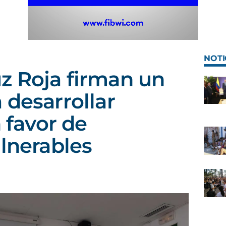
NOTI
z Roja firman un
 desarrollar
n favor de
ulnerables