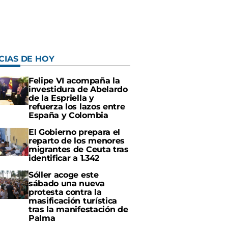
CIAS DE HOY
Felipe VI acompaña la
investidura de Abelardo
de la Espriella y
refuerza los lazos entre
España y Colombia
El Gobierno prepara el
reparto de los menores
migrantes de Ceuta tras
identificar a 1.342
Sóller acoge este
sábado una nueva
protesta contra la
masificación turística
tras la manifestación de
Palma