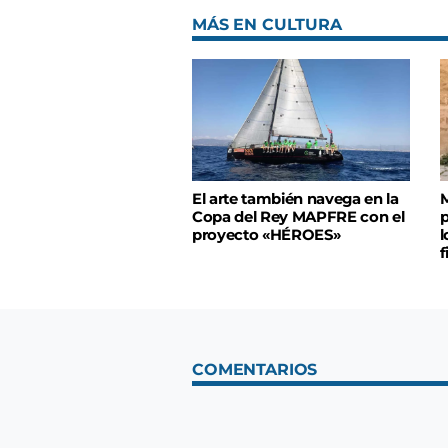
MÁS EN CULTURA
El arte también navega en la
M
Copa del Rey MAPFRE con el
p
proyecto «HÉROES»
l
f
COMENTARIOS