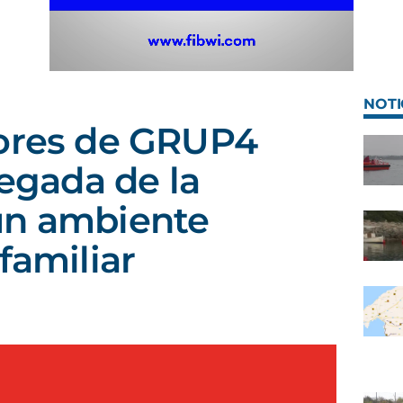
NOTI
dores de GRUP4
legada de la
un ambiente
familiar