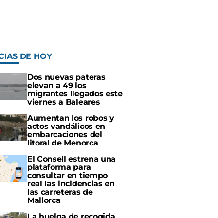
CIAS DE HOY
Dos nuevas pateras
elevan a 49 los
migrantes llegados este
viernes a Baleares
Aumentan los robos y
actos vandálicos en
embarcaciones del
litoral de Menorca
El Consell estrena una
plataforma para
consultar en tiempo
real las incidencias en
las carreteras de
Mallorca
La huelga de recogida