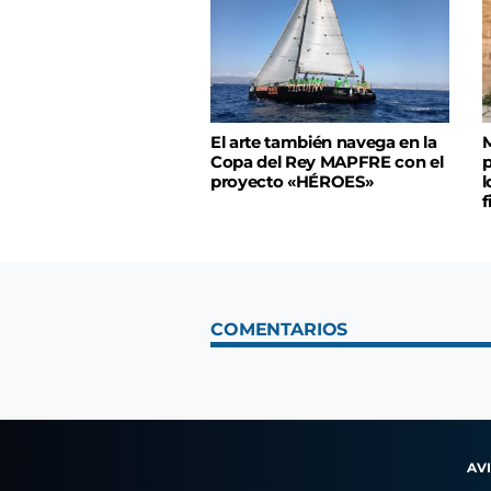
El arte también navega en la
M
Copa del Rey MAPFRE con el
p
proyecto «HÉROES»
l
f
COMENTARIOS
AV