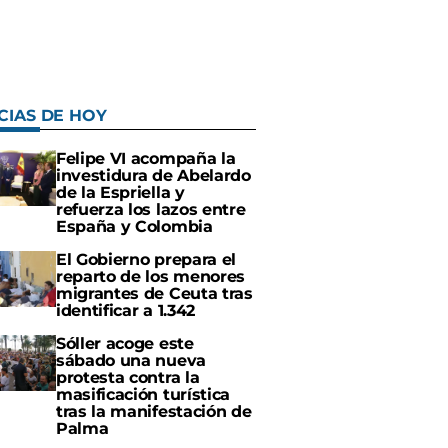
CIAS DE HOY
Felipe VI acompaña la
investidura de Abelardo
de la Espriella y
refuerza los lazos entre
España y Colombia
El Gobierno prepara el
reparto de los menores
migrantes de Ceuta tras
identificar a 1.342
Sóller acoge este
sábado una nueva
protesta contra la
masificación turística
tras la manifestación de
Palma