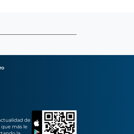
TO
actualidad de
s que más le
rtando la