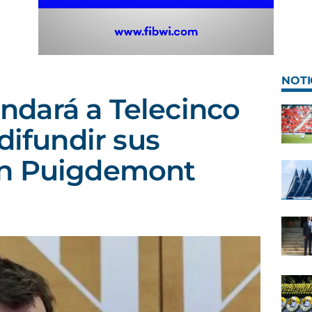
NOTI
dará a Telecinco
difundir sus
on Puigdemont