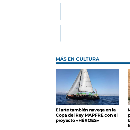
MÁS EN CULTURA
El arte también navega en la
M
Copa del Rey MAPFRE con el
p
proyecto «HÉROES»
l
f