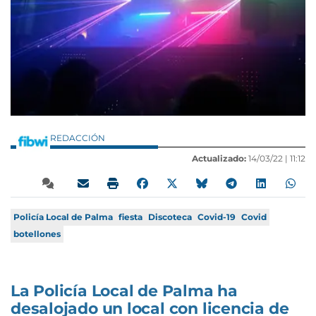
REDACCIÓN
Actualizado:
14/03/22 |
11:12
Policía Local de Palma
fiesta
Discoteca
Covid-19
Covid
botellones
La Policía Local de Palma ha
desalojado un local con licencia de